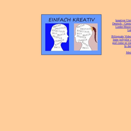
[
kreativer Unt
[
Deutsch - Germ
Lieder-Musi
[
Ler
[
Bilinguale Video
[
learn polyglot 
god come in con
[
In de
[
Mei