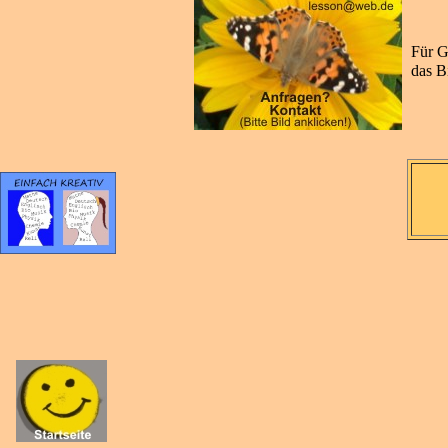
Für G
das B