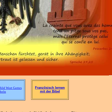
Französisch lernen
Bild Wort Gottes
mit der Bibel
beln