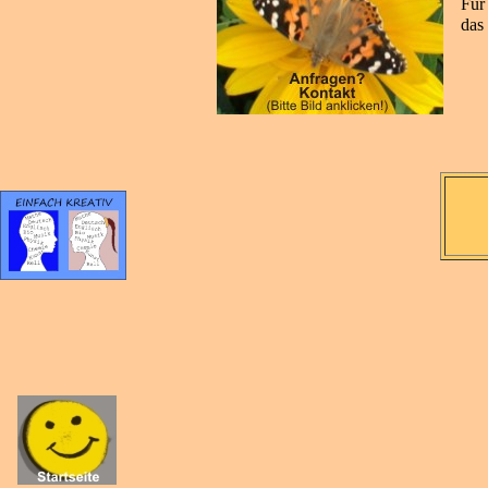
Für
das 