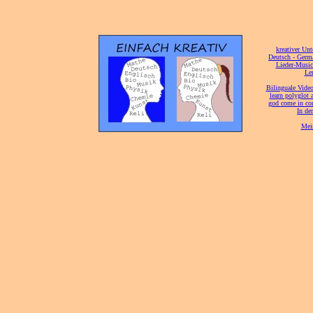
[
kreativer Unt
[
Deutsch - Germ
Lieder-Musi
[
Ler
[
Bilinguale Video
[
learn polyglot 
god come in con
[
In de
[
Mei