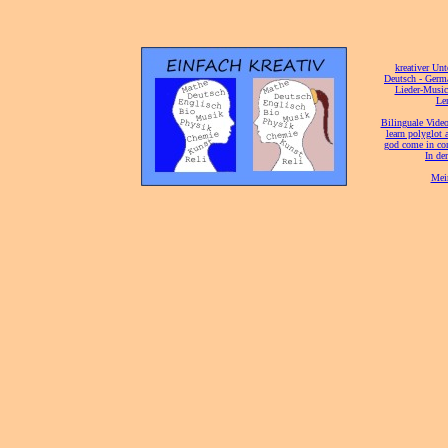
[
kreativer Unt
[
Deutsch - Germ
Lieder-Musi
[
Ler
[
Bilinguale Video
[
learn polyglot 
god come in con
[
In de
[
Mei