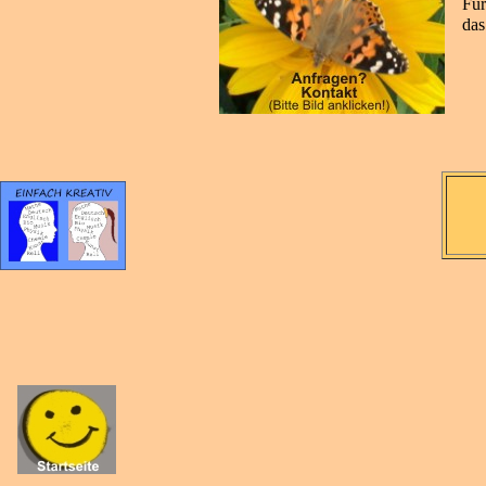
Für
das