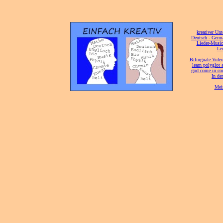
[
kreativer Unt
[
Deutsch - Germ
Lieder-Musi
[
Ler
[
Bilinguale Video
[
learn polyglot 
god come in con
[
In de
[
Mei